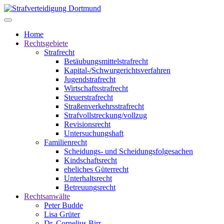
Home
Rechtsgebiete
Strafrecht
Betäubungsmittelstrafrecht
Kapital-/Schwurgerichtsverfahren
Jugendstrafrecht
Wirtschaftsstrafrecht
Steuerstrafrecht
Straßenverkehrsstrafrecht
Strafvollstreckung/vollzug
Revisionsrecht
Untersuchungshaft
Familienrecht
Scheidungs- und Scheidungsfolgesachen
Kindschaftsrecht
eheliches Güterrecht
Unterhaltsrecht
Betreuungsrecht
Rechtsanwälte
Peter Budde
Lisa Grüter
Dr. Cornelius Birr