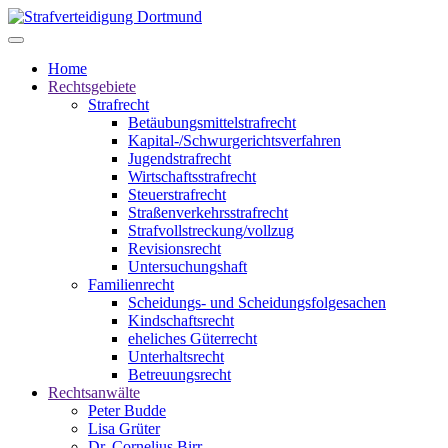
Home
Rechtsgebiete
Strafrecht
Betäubungsmittelstrafrecht
Kapital-/Schwurgerichtsverfahren
Jugendstrafrecht
Wirtschaftsstrafrecht
Steuerstrafrecht
Straßenverkehrsstrafrecht
Strafvollstreckung/vollzug
Revisionsrecht
Untersuchungshaft
Familienrecht
Scheidungs- und Scheidungsfolgesachen
Kindschaftsrecht
eheliches Güterrecht
Unterhaltsrecht
Betreuungsrecht
Rechtsanwälte
Peter Budde
Lisa Grüter
Dr. Cornelius Birr